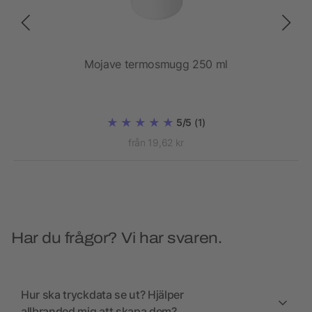
ML
Mojave termosmugg 250 ml
E
5/5
(1)
från 19,62 kr
Har du frågor? Vi har svaren.
Hur ska tryckdata se ut? Hjälper
allbranded mig att skapa dem?