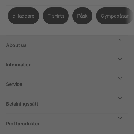
qi laddare
T-shirts
Påsk
Gympapåsar
About us
Information
Service
Betalningssätt
Profilprodukter