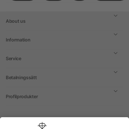
About us
Information
Service
Betalningssätt
Profilprodukter
Internationellt