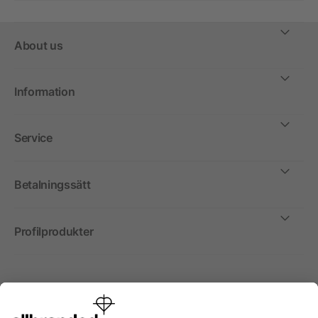
About us
Information
Service
Betalningssätt
Profilprodukter
Internationellt