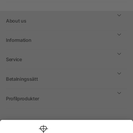
About us
Information
Service
Betalningssätt
Profilprodukter
Internationellt