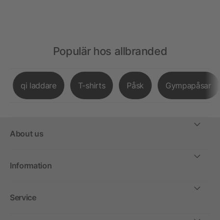
Populär hos allbranded
qi laddare
T-shirts
Påsk
Gympapåsar
About us
Information
Service