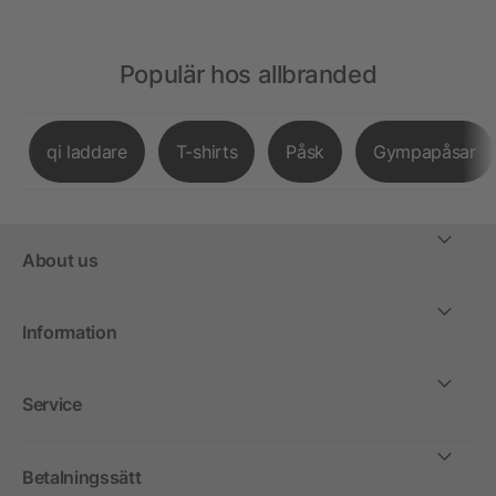
Populär hos allbranded
qi laddare
T-shirts
Påsk
Gympapåsar
About us
Information
Service
Betalningssätt