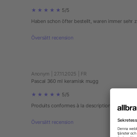
5/5
Haben schon öfter bestellt, waren immer sehr z
Översätt recension
Anonym | 27.11.2025 | FR
Pascal 360 ml keramisk mugg
5/5
Produits conformes à la description
Översätt recension