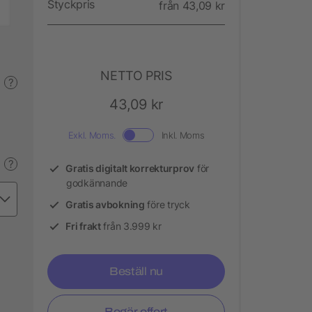
Styckpris
från 43,09 kr
NETTO PRIS
?
43,09 kr
Exkl. Moms.
Inkl. Moms
?
Gratis digitalt korrekturprov
för
godkännande
Gratis avbokning
före tryck
Fri frakt
från 3.999 kr
Beställ nu
Begär offert