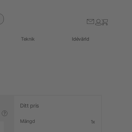
Teknik
Idévärld
Ditt pris
?
Mängd
1x