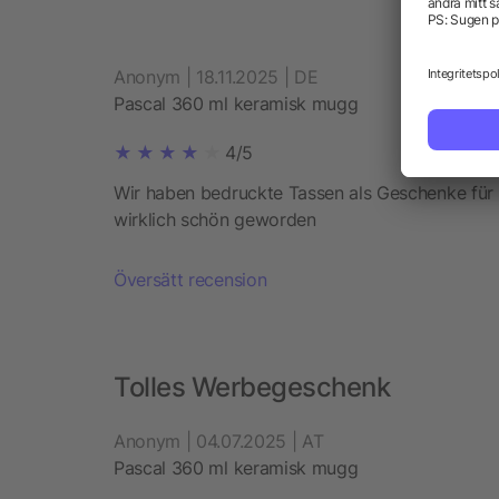
Anonym | 18.11.2025 | DE
Pascal 360 ml keramisk mugg
4/5
Wir haben bedruckte Tassen als Geschenke für u
wirklich schön geworden
Översätt recension
Tolles Werbegeschenk
Anonym | 04.07.2025 | AT
Pascal 360 ml keramisk mugg