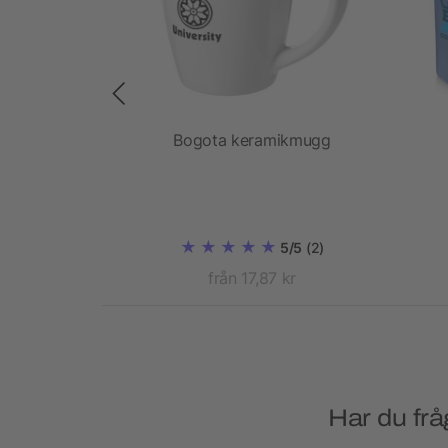
sso Eco 250
Bogota keramikmugg
rmomugg med
lock
5/5
(2)
 kr
från 17,87 kr
Har du frå