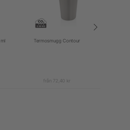
 ml
Termosmugg Contour
Geom
från 72,40 kr
fr