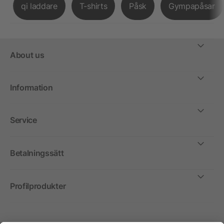
qi laddare
T-shirts
Påsk
Gympapåsar
About us
Information
Service
Betalningssätt
Profilprodukter