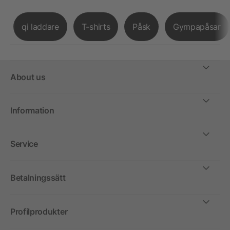
qi laddare
T-shirts
Påsk
Gympapåsar
About us
Information
Service
Betalningssätt
Profilprodukter