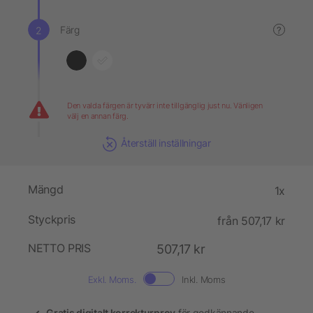
Färg
?
Den valda färgen är tyvärr inte tillgänglig just nu. Vänligen
välj en annan färg.
Återställ inställningar
Mängd
1x
Styckpris
från 507,17 kr
NETTO PRIS
507,17 kr
Exkl. Moms.
Inkl. Moms
Gratis digitalt korrekturprov
för godkännande