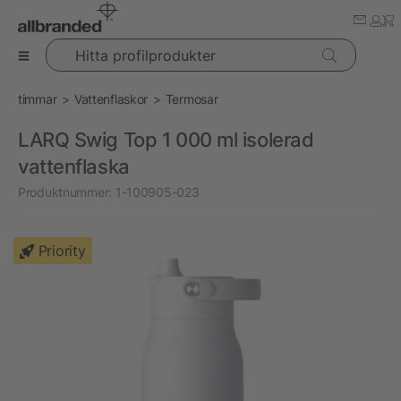
Hitta profilprodukter
timmar
Vattenflaskor
Termosar
LARQ Swig Top 1 000 ml isolerad
vattenflaska
Produktnummer:
1-100905-023
Priority