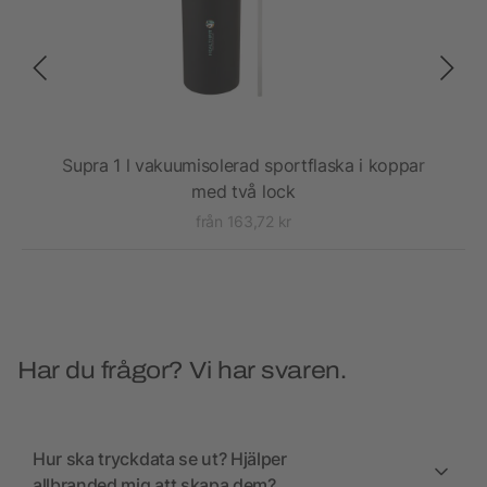
Supra 1 l vakuumisolerad sportflaska i koppar
T
med två lock
från 163,72 kr
Har du frågor? Vi har svaren.
Hur ska tryckdata se ut? Hjälper
allbranded mig att skapa dem?