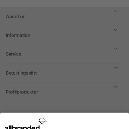
About us
Information
Service
Betalningssätt
Profilprodukter
Internationellt