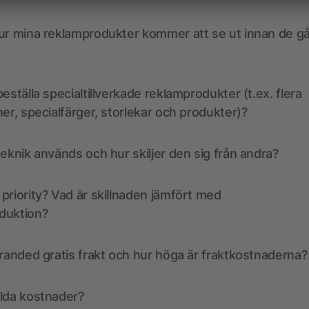
ur mina reklamprodukter kommer att se ut innan de går
eställa specialtillverkade reklamprodukter (t.ex. flera
ner, specialfärger, storlekar och produkter)?
teknik används och hur skiljer den sig från andra?
priority? Vad är skillnaden jämfört med
duktion?
branded gratis frakt och hur höga är fraktkostnaderna?
olda kostnader?