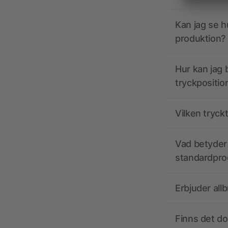
Kan jag se h
produktion?
Hur kan jag b
tryckpositio
Vilken tryck
Vad betyder 
standardpro
Erbjuder all
Finns det d