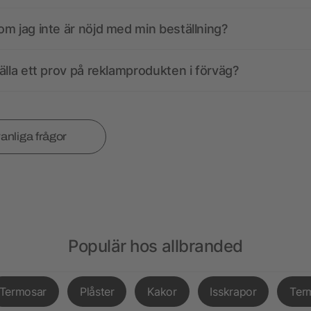
m jag inte är nöjd med min beställning?
älla ett prov på reklamprodukten i förväg?
vanliga frågor
Populär hos allbranded
Termosar
Plåster
Kakor
Isskrapor
Ter