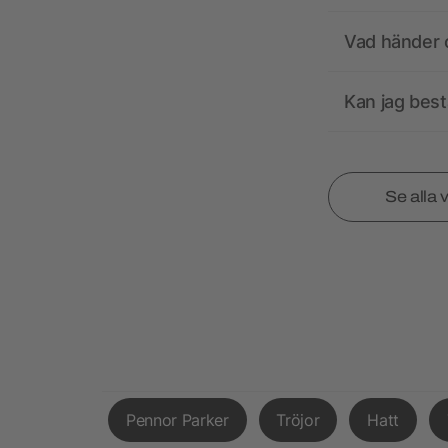
Vad händer o
Kan jag best
Se alla 
Pennor Parker
Tröjor
Hatt