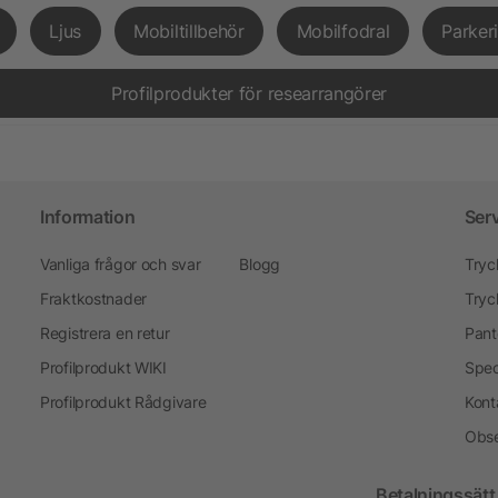
Ljus
Mobiltillbehör
Mobilfodral
Parker
Profilprodukter för researrangörer
Information
Ser
Vanliga frågor och svar
Blogg
Tryc
Fraktkostnader
Tryc
Registrera en retur
Pant
Profilprodukt WIKI
Spec
Profilprodukt Rådgivare
Kont
Obse
Betalningssätt