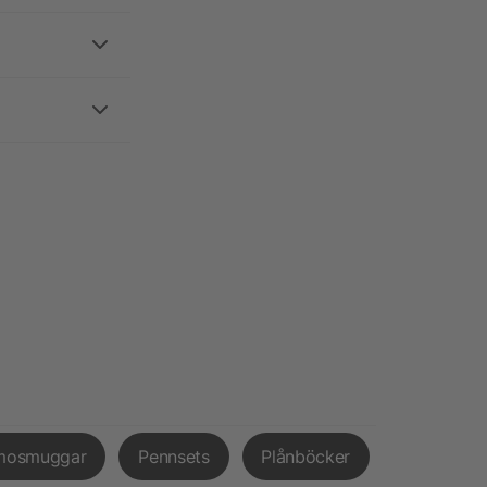
mosmuggar
Pennsets
Plånböcker