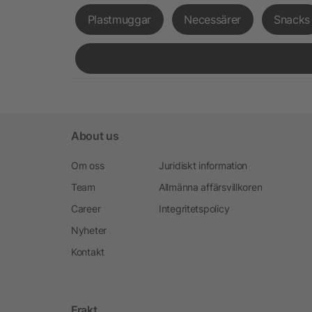
Plastmuggar
Necessärer
Snacks
About us
Om oss
Juridiskt information
Team
Allmänna affärsvillkoren
Career
Integritetspolicy
Nyheter
Kontakt
Frakt