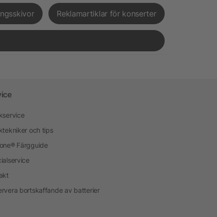
ingsskivor
Reklamartiklar för konserter
vice
kservice
ktekniker och tips
one® Färgguide
ialservice
akt
rvera bortskaffande av batterier