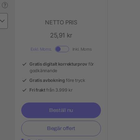
?
NETTO PRIS
25,91 kr
Exkl. Moms.
Inkl. Moms
Gratis digitalt korrekturprov
för
godkännande
Gratis avbokning
före tryck
Fri frakt
från 3.999 kr
Beställ nu
Begär offert