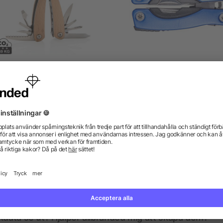
Trä minimultitool
Kompakt multifunktionel
verktyg
från 50,80 kr
från 26,75 kr
gor? Vi har svaren.
kdata se ut? Hjälper allbranded mig att skapa dem?