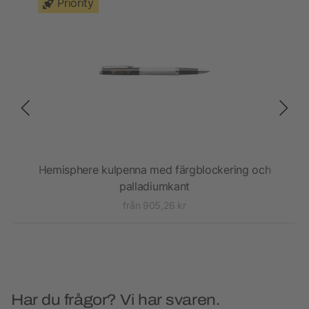
Priority
Hemisphere kulpenna med färgblockering och
W
palladiumkant
från 905,26 kr
Har du frågor? Vi har svaren.