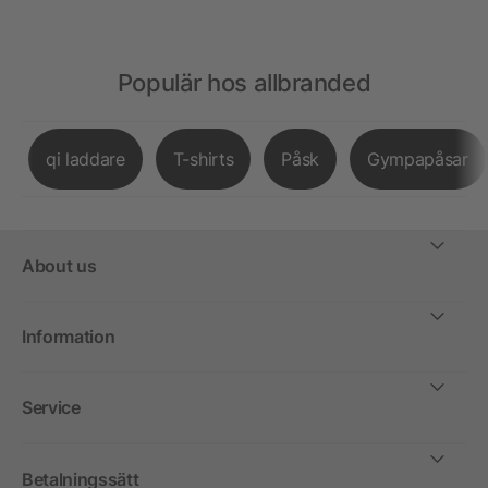
Populär hos allbranded
qi laddare
T-shirts
Påsk
Gympapåsar
About us
Information
Service
Betalningssätt