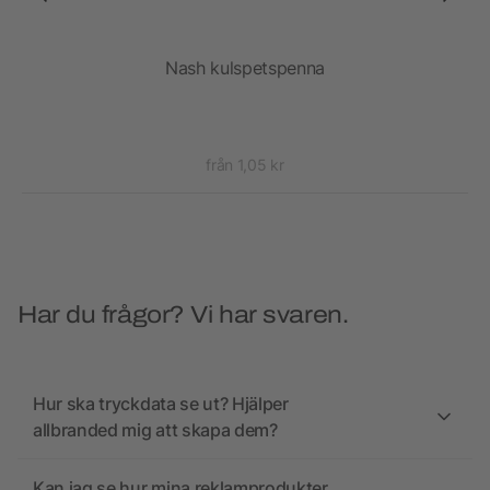
Nash kulspetspenna
Na
från 1,05 kr
Har du frågor? Vi har svaren.
Hur ska tryckdata se ut? Hjälper
allbranded mig att skapa dem?
Kan jag se hur mina reklamprodukter