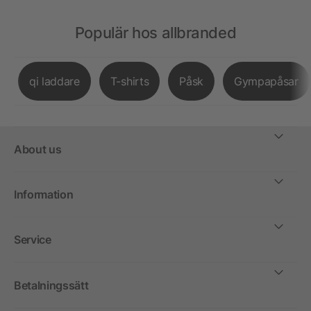
Populär hos allbranded
qi laddare
T-shirts
Påsk
Gympapåsar
About us
Information
Service
Betalningssätt