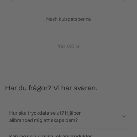
Nash kulspetspenna
Na
från 1,05 kr
Har du frågor? Vi har svaren.
Hur ska tryckdata se ut? Hjälper
allbranded mig att skapa dem?
Kan jag se hur mina reklamprodukter