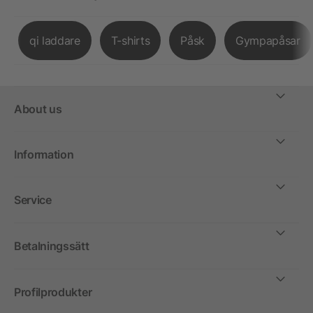
qi laddare
T-shirts
Påsk
Gympapåsar
About us
Information
Service
Betalningssätt
Profilprodukter