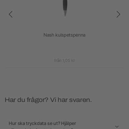
Nash kulspetspenna
Na
från 1,05 kr
Har du frågor? Vi har svaren.
Hur ska tryckdata se ut? Hjälper