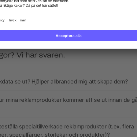
5/5
(1)
från 77,89 kr
från 117,71 kr
gor? Vi har svaren.
kdata se ut? Hjälper allbranded mig att skapa dem?
ur mina reklamprodukter kommer att se ut innan de går
eställa specialtillverkade reklamprodukter (t.ex. flera
ner, specialfärger, storlekar och produkter)?