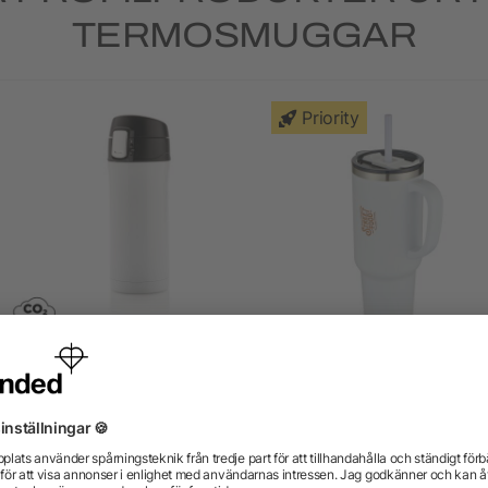
TERMOSMUGGAR
Priority
sy lock vakuummugg RCS
Sydney dubbelväggig RC
tervunnet stainless steel
certifierad vakuumisoler
kopparmugg med sugrör,
200 ml