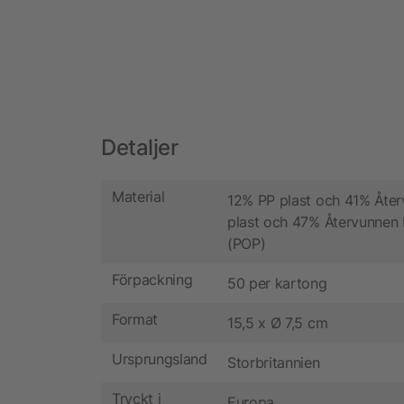
Detaljer
Material
12% PP plast och 41% Åte
plast och 47% Återvunnen 
(POP)
Förpackning
50 per kartong
Format
15,5 x Ø 7,5 cm
Ursprungsland
Storbritannien
Tryckt i
Europa