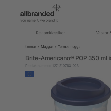
you name it. we brand it.
Reklamklassiker
Väskor 
timmar
Muggar
Termosmuggar
Brite-Americano® POP 350 ml i
Produktnummer:
127-210780-023