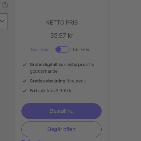
?
NETTO PRIS
35,97 kr
Exkl. Moms.
Inkl. Moms
Gratis digitalt korrekturprov
för
godkännande
Gratis avbokning
före tryck
Fri frakt
från 3.999 kr
Beställ nu
Begär offert