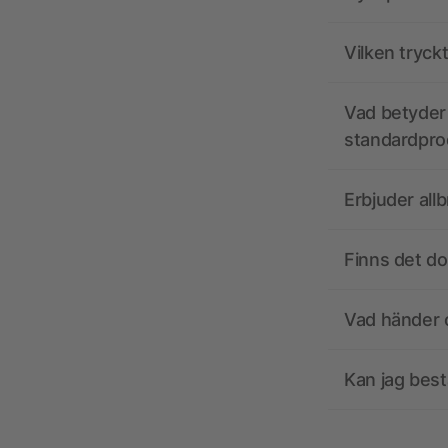
Vilken tryck
Vad betyder 
standardpro
Erbjuder all
Finns det d
Vad händer o
Kan jag best