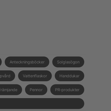
Anteckningsböcker
Solglasögon
pvård
Vattenflaskor
Handdukar
främjande
Pennor
PR-produkter