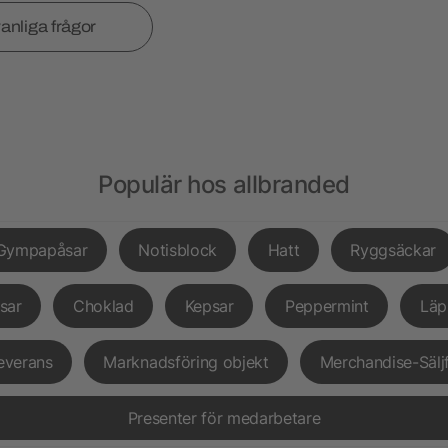
vanliga frågor
Populär hos allbranded
Gympapåsar
Notisblock
Hatt
Ryggsäckar
sar
Choklad
Kepsar
Peppermint
Läp
everans
Marknadsföring objekt
Merchandise-Sälj
Presenter för medarbetare