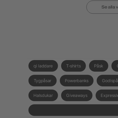
Se alla 
qi laddare
T-shirts
Påsk
Tygpåsar
Powerbanks
Godispå
Halsdukar
Giveaways
Expressl