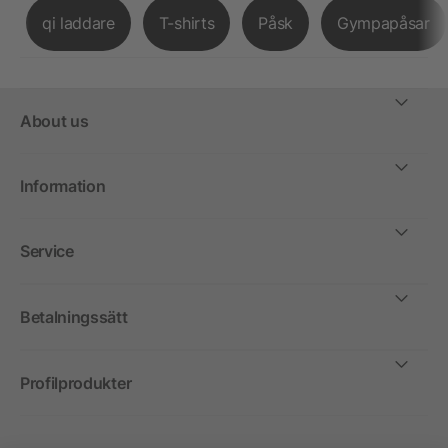
qi laddare
T-shirts
Påsk
Gympapåsar
About us
Information
Service
Betalningssätt
Profilprodukter