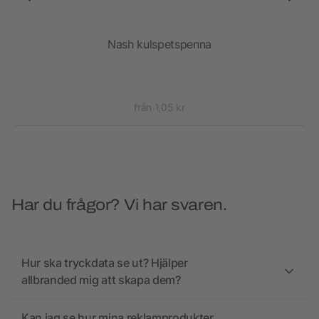
Nash kulspetspenna
Nas
från 1,05 kr
Har du frågor? Vi har svaren.
Hur ska tryckdata se ut? Hjälper
allbranded mig att skapa dem?
Kan jag se hur mina reklamprodukter