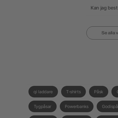
Kan jag best
Se alla 
qi laddare
T-shirts
Påsk
Tygpåsar
Powerbanks
Godispå