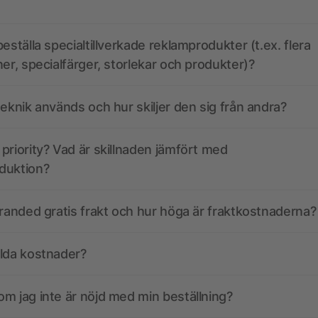
eställa specialtillverkade reklamprodukter (t.ex. flera
ner, specialfärger, storlekar och produkter)?
teknik används och hur skiljer den sig från andra?
priority? Vad är skillnaden jämfört med
duktion?
branded gratis frakt och hur höga är fraktkostnaderna?
olda kostnader?
m jag inte är nöjd med min beställning?