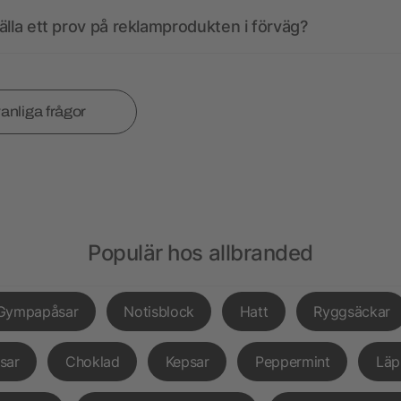
älla ett prov på reklamprodukten i förväg?
vanliga frågor
Populär hos allbranded
Gympapåsar
Notisblock
Hatt
Ryggsäckar
sar
Choklad
Kepsar
Peppermint
Läp