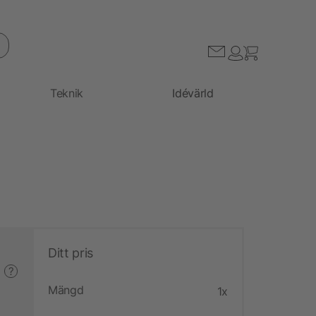
Teknik
Idévärld
Ditt pris
?
Mängd
1x