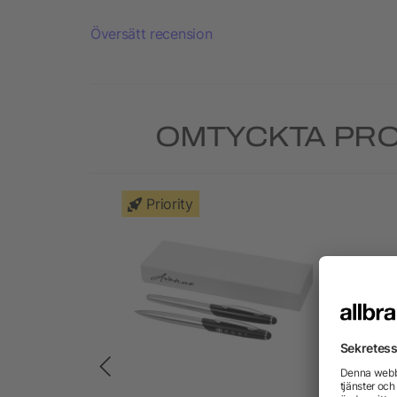
Översätt recension
OMTYCKTA PRO
Priority