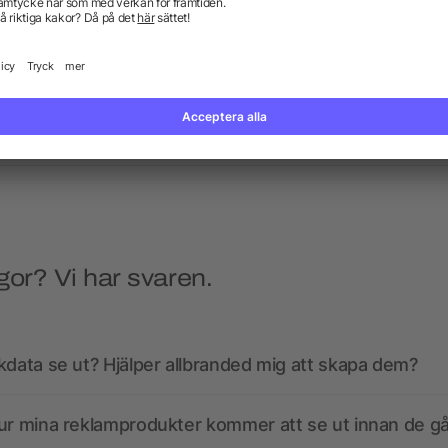
spetspenna i aluminium med
Recycled aluminium ball
UV-överdrag
Gladys
5/5
(1)
från 1,85 kr
från 1,95 kr
gor? Vi har svaren.
kdata se ut? Hjälper allbranded mig att skapa dem?
ur mina reklamprodukter kommer att se ut innan de går