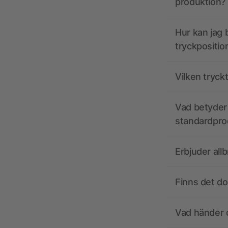
produktion?
Hur kan jag b
tryckpositio
Vilken tryck
Vad betyder 
standardpro
Erbjuder all
Finns det d
Vad händer o