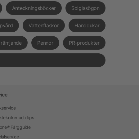
Anteckningsböcker
Solglasögon
pvård
Vattenflaskor
Handdukar
främjande
Pennor
PR-produkter
vice
kservice
ktekniker och tips
one® Färgguide
ialservice