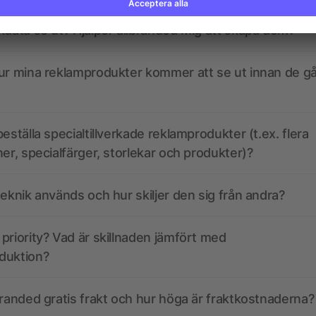
kdata se ut? Hjälper allbranded mig att skapa dem?
ur mina reklamprodukter kommer att se ut innan de går
eställa specialtillverkade reklamprodukter (t.ex. flera
ner, specialfärger, storlekar och produkter)?
teknik används och hur skiljer den sig från andra?
priority? Vad är skillnaden jämfört med
duktion?
branded gratis frakt och hur höga är fraktkostnaderna?