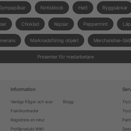
Gympapåsar
Notisblock
Hatt
Ryggsäckar
sar
Choklad
Kepsar
Peppermint
Läp
everans
Marknadsföring objekt
Merchandise-Sälj
Presenter för medarbetare
Information
Ser
Vanliga frågor och svar
Blogg
Tryc
Fraktkostnader
Tryc
Registrera en retur
Pant
Profilprodukt WIKI
Spec