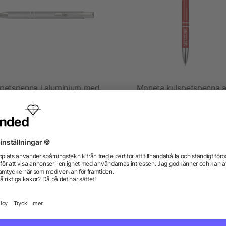
spetspenna i aluminium med
Moneta kulspetspenna 
UV-överdrag
återvunnen aluminium
5/5
(1)
från 1,85 kr
från 2,57 kr
gor? Vi har svaren.