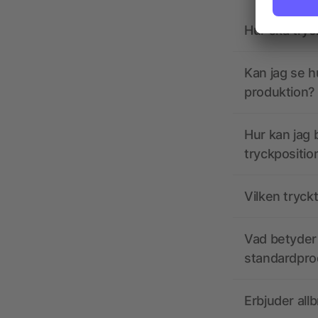
Hur ska tryc
Kan jag se h
produktion?
Hur kan jag b
tryckpositio
Vilken tryck
Vad betyder 
standardpro
Erbjuder all