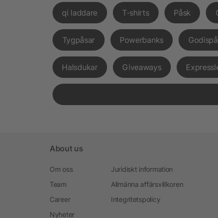
qi laddare
T-shirts
Påsk
Tygpåsar
Powerbanks
Godispå
Halsdukar
Giveaways
Expressl
About us
Om oss
Juridiskt information
Team
Allmänna affärsvillkoren
Career
Integritetspolicy
Nyheter