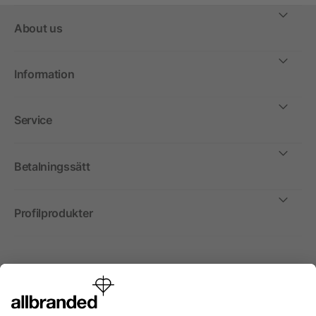
About us
Information
Service
Betalningssätt
Profilprodukter
Internationellt