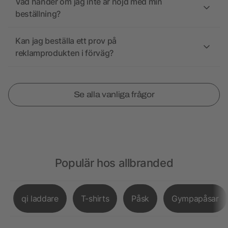
Vad händer om jag inte är nöjd med min
beställning?
Kan jag beställa ett prov på
reklamprodukten i förväg?
Se alla vanliga frågor
Populär hos allbranded
qi laddare
T-shirts
Påsk
Gympapåsar