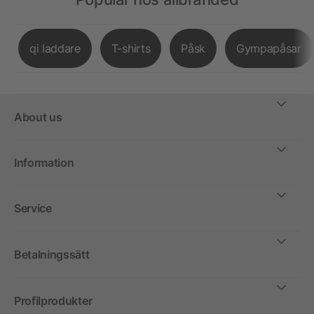
qi laddare
T-shirts
Påsk
Gympapåsar
About us
Information
Service
Betalningssätt
Profilprodukter