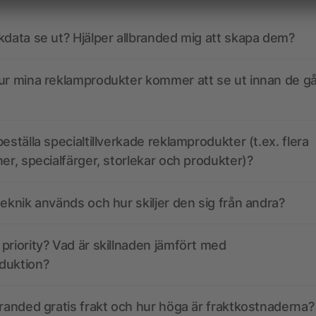
kdata se ut? Hjälper allbranded mig att skapa dem?
ur mina reklamprodukter kommer att se ut innan de går
eställa specialtillverkade reklamprodukter (t.ex. flera
ner, specialfärger, storlekar och produkter)?
teknik används och hur skiljer den sig från andra?
priority? Vad är skillnaden jämfört med
duktion?
branded gratis frakt och hur höga är fraktkostnaderna?