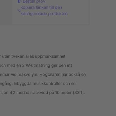
Beställ prov
Kopiera länken till den
konfigurerade produkten
 utan tvekan allas uppmärksamhet!
 och med en 3 W-utmatning ger den ett
å timmar vid maxvolym. Högtalaren har också en
ngång. Inbyggda musikkontroller och en
rsion 4.2 med en räckvidd på 10 meter (33ft).