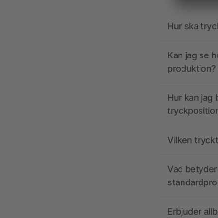
Hur ska tryc
Kan jag se h
produktion?
Hur kan jag b
tryckpositio
Vilken tryck
Vad betyder 
standardpro
Erbjuder all