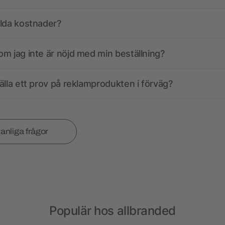
olda kostnader?
m jag inte är nöjd med min beställning?
älla ett prov på reklamprodukten i förväg?
vanliga frågor
Populär hos allbranded