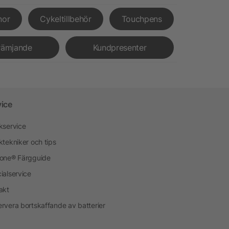
nor
Cykeltillbehör
Touchpens
rämjande
Kundpresenter
vice
kservice
ktekniker och tips
one® Färgguide
ialservice
akt
rvera bortskaffande av batterier