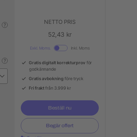
NETTO PRIS
?
52,43 kr
Exkl. Moms.
Inkl. Moms
?
Gratis digitalt korrekturprov
för
godkännande
Gratis avbokning
före tryck
Fri frakt
från 3.999 kr
Beställ nu
Begär offert