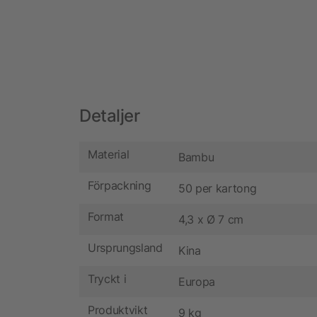
Detaljer
Material
Bambu
Förpackning
50 per kartong
Format
4,3 x Ø 7 cm
Ursprungsland
Kina
Tryckt i
Europa
Produktvikt
9 kg