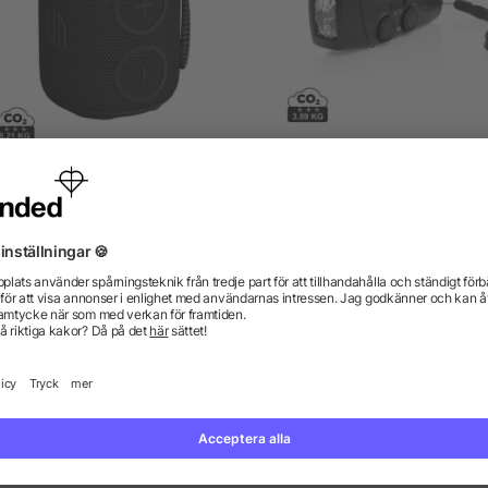
ban Vitamin Palmdale 16W
RescueWave RCS nödradi
ögtalare IPX7 RCS rplast
återvunnen plast
5/5
(1)
från 501,21 kr
från 109,89 kr
gor? Vi har svaren.