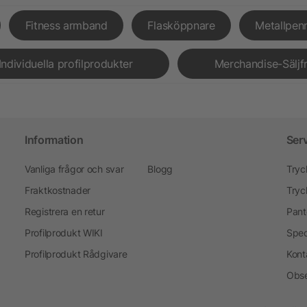
Fitness armband
Flasköppnare
Metallpen
Individuella profilprodukter
Merchandise-Säljf
Information
Ser
Vanliga frågor och svar
Blogg
Tryc
Fraktkostnader
Tryc
Registrera en retur
Pant
Profilprodukt WIKI
Spec
Profilprodukt Rådgivare
Kont
Obse