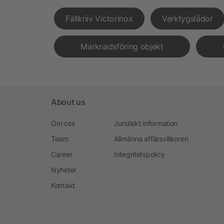
Fällkniv Victorinox
Verktygslådor
Marknadsföring objekt
About us
Om oss
Juridiskt information
Team
Allmänna affärsvillkoren
Career
Integritetspolicy
Nyheter
Kontakt