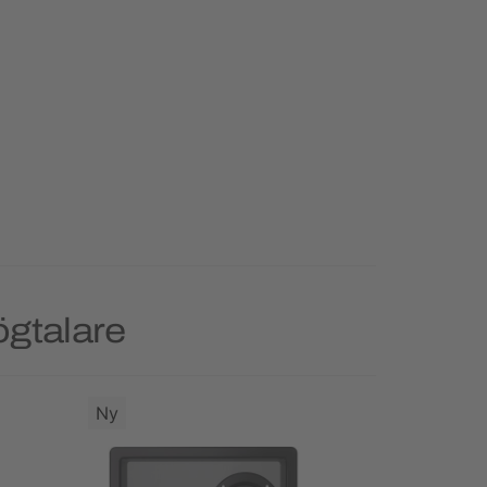
ögtalare
Ny