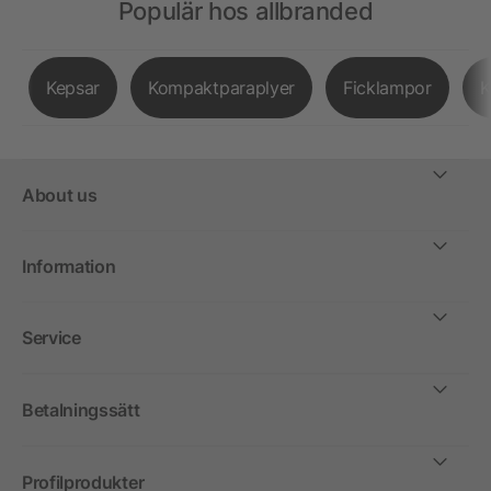
Populär hos allbranded
Kepsar
Kompaktparaplyer
Ficklampor
K
About us
Information
Service
Betalningssätt
Profilprodukter