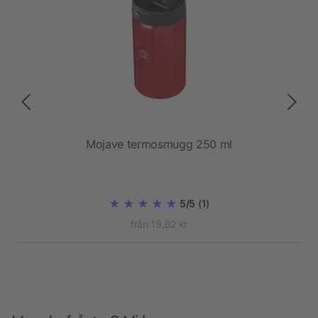
200ML
Mojave termosmugg 250 ml
E
5/5
(1)
från 19,62 kr