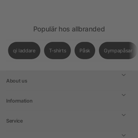
Populär hos allbranded
qi laddare
T-shirts
Påsk
Gympapåsar
About us
Information
Service