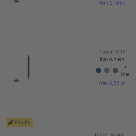
från 2,10 kr
Penna i GRS
återvunnen
ABS m.
+
bambuclips
Mer
från 3,50 kr
Priority
Dairy Dream