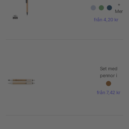
Eco-penna
+
Mer
från 4,20 kr
Set med
pennor i
bambu
från 7,42 kr