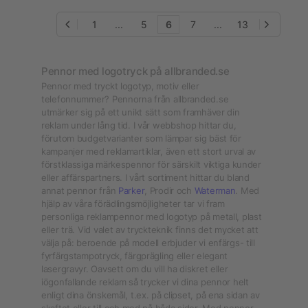
1
...
5
6
7
...
13
Pennor med logotryck på allbranded.se
Pennor med tryckt logotyp, motiv eller
telefonnummer? Pennorna från allbranded.se
utmärker sig på ett unikt sätt som framhäver din
reklam under lång tid. I vår webbshop hittar du,
förutom budgetvarianter som lämpar sig bäst för
kampanjer med reklamartiklar, även ett stort urval av
förstklassiga märkespennor för särskilt viktiga kunder
eller affärspartners. I vårt sortiment hittar du bland
annat pennor från
Parker
, Prodir och
Waterman
. Med
hjälp av våra förädlingsmöjligheter tar vi fram
personliga reklampennor med logotyp på metall, plast
eller trä. Vid valet av tryckteknik finns det mycket att
välja på: beroende på modell erbjuder vi enfärgs- till
fyrfärgstampotryck, färgprägling eller elegant
lasergravyr. Oavsett om du vill ha diskret eller
iögonfallande reklam så trycker vi dina pennor helt
enligt dina önskemål, t.ex. på clipset, på ena sidan av