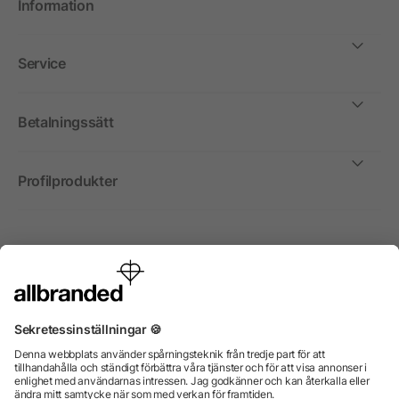
Information
Service
Betalningssätt
Profilprodukter
Internationellt