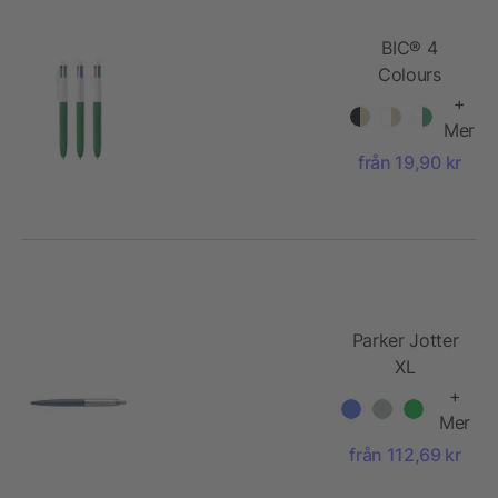
BIC® 4
Colours
Wood Style
+
Mer
från 19,90 kr
Parker Jotter
XL
kulspetspenna
+
Mer
från 112,69 kr