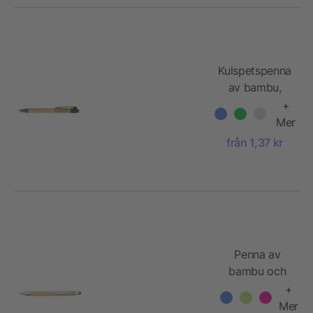
Kulspetspenna
av bambu,
Calgary
+
Mer
från 1,37 kr
Penna av
bambu och
plast med
+
touch
Mer