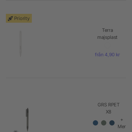
Priority
Terra
majsplast
kulspetspenna
från 4,90 kr
GRS RPET
X8
transparent
+
penna
Mer