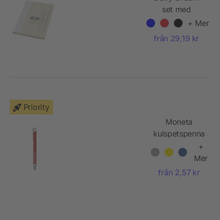
set med
anteckningsbok
+ Mer
i A5-format
från 29,19 kr
och
kulspetspenna
Priority
Moneta
kulspetspenna
av återvunnen
+
aluminium
Mer
från 2,57 kr