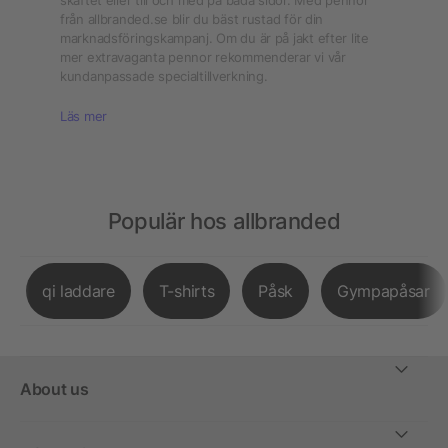
skaftet eller till och med på båda sidor. Med pennor
från allbranded.se blir du bäst rustad för din
marknadsföringskampanj. Om du är på jakt efter lite
mer extravaganta pennor rekommenderar vi vår
kundanpassade specialtillverkning.
Läs mer
Populär hos allbranded
qi laddare
T-shirts
Påsk
Gympapåsar
About us