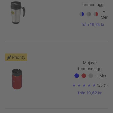
termomugg
+
Mer
från 19,74 kr
Priority
Mojave
termosmugg
250 ml
+ Mer
5/5
(1)
från 19,62 kr