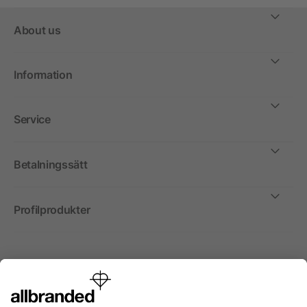
About us
Information
Service
Betalningssätt
Profilprodukter
Internationellt