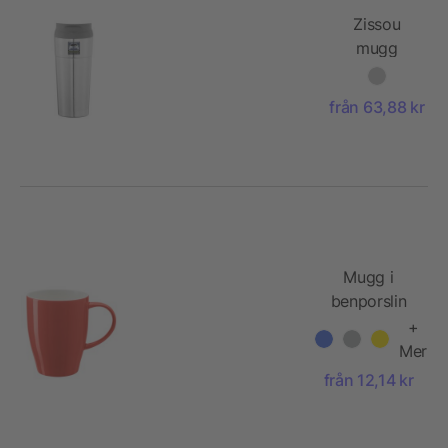
Zissou
mugg
från 63,88 kr
Mugg i
benporslin
+
Mer
från 12,14 kr