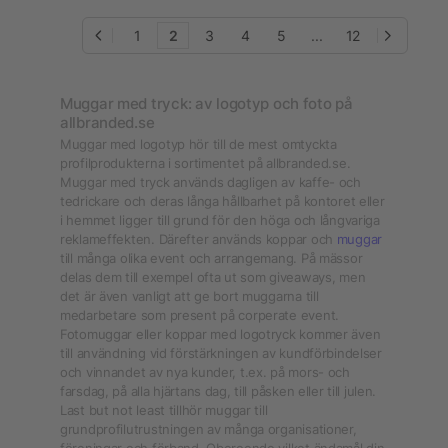
1
2
3
4
5
...
12
Muggar med tryck: av logotyp och foto på
allbranded.se
Muggar med logotyp hör till de mest omtyckta
profilprodukterna i sortimentet på allbranded.se.
Muggar med tryck används dagligen av kaffe- och
tedrickare och deras långa hållbarhet på kontoret eller
i hemmet ligger till grund för den höga och långvariga
reklameffekten. Därefter används koppar och
muggar
till många olika event och arrangemang. På mässor
delas dem till exempel ofta ut som giveaways, men
det är även vanligt att ge bort muggarna till
medarbetare som present på corperate event.
Fotomuggar eller koppar med logotryck kommer även
till användning vid förstärkningen av kundförbindelser
och vinnandet av nya kunder, t.ex. på mors- och
farsdag, på alla hjärtans dag, till påsken eller till julen.
Last but not least tillhör muggar till
grundprofilutrustningen av många organisationer,