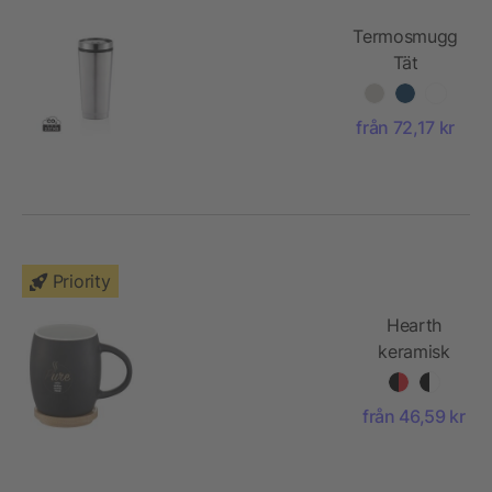
Termosmugg
Tät
från 72,17 kr
Priority
Hearth
keramisk
mugg med
trä
från 46,59 kr
lock/fat