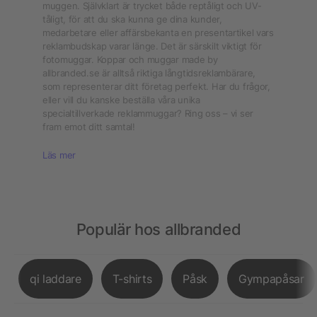
muggen. Självklart är trycket både reptåligt och UV-
tåligt, för att du ska kunna ge dina kunder,
medarbetare eller affärsbekanta en presentartikel vars
reklambudskap varar länge. Det är särskilt viktigt för
fotomuggar. Koppar och muggar made by
allbranded.se är alltså riktiga långtidsreklambärare,
som representerar ditt företag perfekt. Har du frågor,
eller vill du kanske beställa våra unika
specialtillverkade reklammuggar? Ring oss – vi ser
fram emot ditt samtal!
Läs mer
Populär hos allbranded
qi laddare
T-shirts
Påsk
Gympapåsar