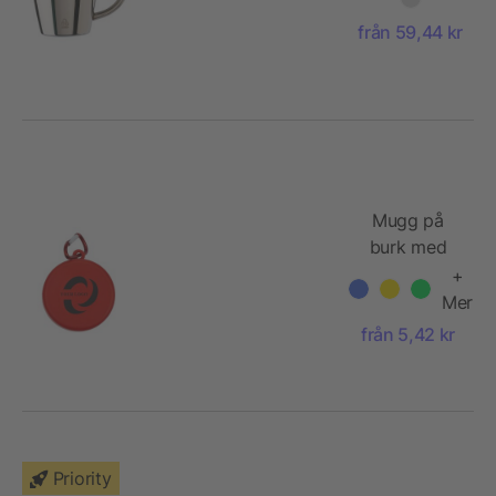
från 59,44 kr
Mugg på
burk med
karbinhake
+
(220 ml)
Mer
från 5,42 kr
Priority