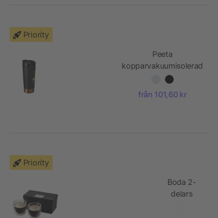
Priority
Peeta
kopparvakuumisolerad
mugg
från 101,60 kr
Priority
Boda 2-
delars
espressoset