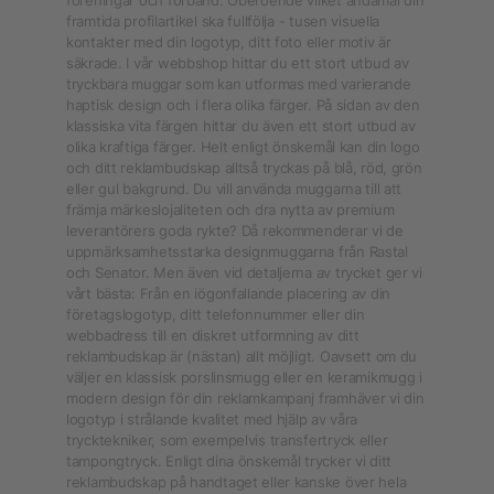
föreningar och förband. Oberoende vilket ändamål din
framtida profilartikel ska fullfölja - tusen visuella
kontakter med din logotyp, ditt foto eller motiv är
säkrade. I vår webbshop hittar du ett stort utbud av
tryckbara muggar som kan utformas med varierande
haptisk design och i flera olika färger. På sidan av den
klassiska vita färgen hittar du även ett stort utbud av
olika kraftiga färger. Helt enligt önskemål kan din logo
och ditt reklambudskap alltså tryckas på blå, röd, grön
eller gul bakgrund. Du vill använda muggarna till att
främja märkeslojaliteten och dra nytta av premium
leverantörers goda rykte? Då rekommenderar vi de
uppmärksamhetsstarka designmuggarna från Rastal
och Senator. Men även vid detaljerna av trycket ger vi
vårt bästa: Från en iögonfallande placering av din
företagslogotyp, ditt telefonnummer eller din
webbadress till en diskret utformning av ditt
reklambudskap är (nästan) allt möjligt. Oavsett om du
väljer en klassisk porslinsmugg eller en keramikmugg i
modern design för din reklamkampanj framhäver vi din
logotyp i strålande kvalitet med hjälp av våra
trycktekniker, som exempelvis transfertryck eller
tampongtryck. Enligt dina önskemål trycker vi ditt
reklambudskap på handtaget eller kanske över hela