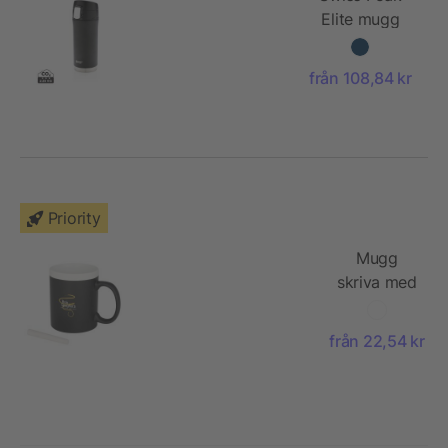
Elite mugg
med
kopparisolering
från 108,84 kr
Priority
Mugg
skriva med
krita
från 22,54 kr