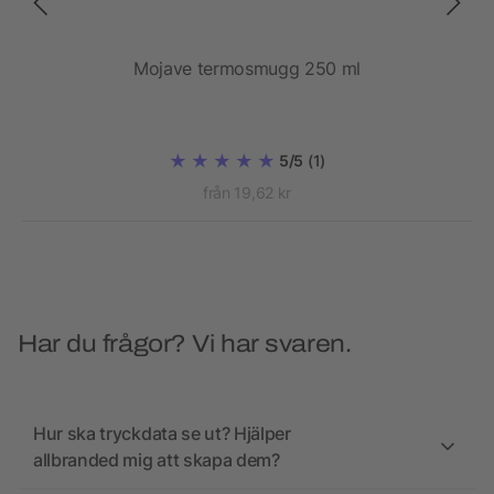
 ml)
Mojave termosmugg 250 ml
E
5/5
(1)
från 19,62 kr
Har du frågor? Vi har svaren.
Hur ska tryckdata se ut? Hjälper
allbranded mig att skapa dem?