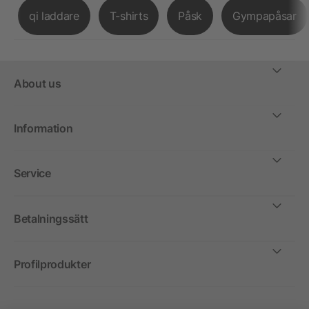
qi laddare
T-shirts
Påsk
Gympapåsar
About us
Information
Service
Betalningssätt
Profilprodukter