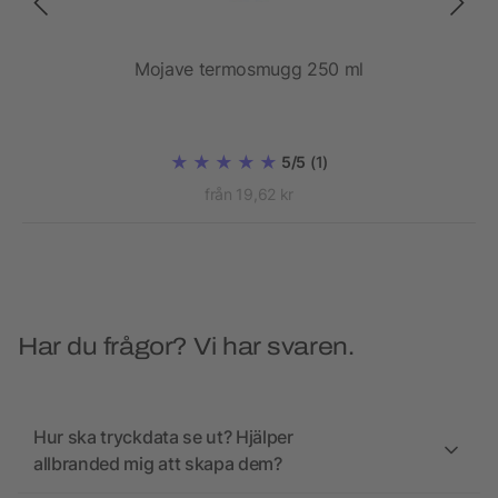
g
Mojave termosmugg 250 ml
E
5/5
(1)
från 19,62 kr
Har du frågor? Vi har svaren.
Hur ska tryckdata se ut? Hjälper
allbranded mig att skapa dem?