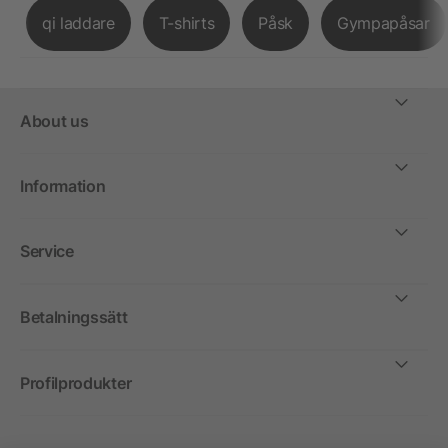
qi laddare
T-shirts
Påsk
Gympapåsar
About us
Information
Service
Betalningssätt
Profilprodukter