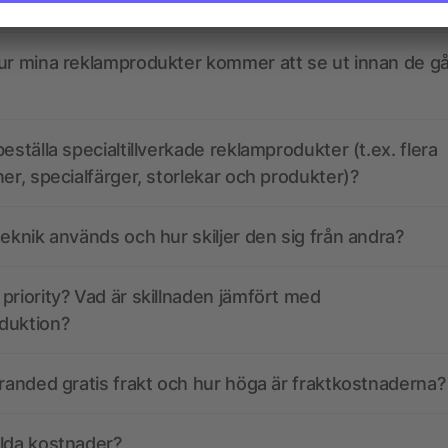
kdata se ut? Hjälper allbranded mig att skapa dem?
ur mina reklamprodukter kommer att se ut innan de går
eställa specialtillverkade reklamprodukter (t.ex. flera
ner, specialfärger, storlekar och produkter)?
teknik används och hur skiljer den sig från andra?
priority? Vad är skillnaden jämfört med
duktion?
branded gratis frakt och hur höga är fraktkostnaderna?
olda kostnader?