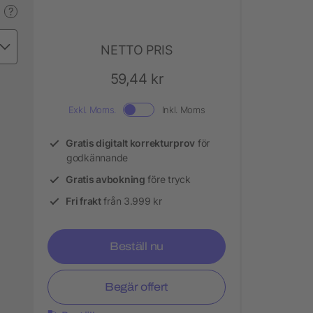
?
NETTO PRIS
59,44 kr
Exkl. Moms.
Inkl. Moms
Gratis digitalt korrekturprov
för
godkännande
Gratis avbokning
före tryck
Fri frakt
från 3.999 kr
Beställ nu
Begär offert