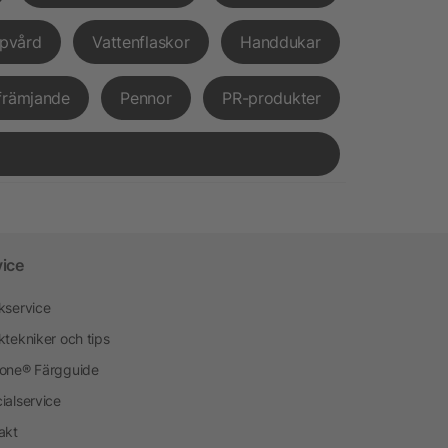
pvård
Vattenflaskor
Handdukar
främjande
Pennor
PR-produkter
vice
kservice
ktekniker och tips
one® Färgguide
ialservice
akt