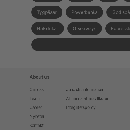
Tygpåsar
Powerbanks
Godispå
Halsdukar
Giveaways
Expressl
About us
Om oss
Juridiskt information
Team
Allmänna affärsvillkoren
Career
Integritetspolicy
Nyheter
Kontakt