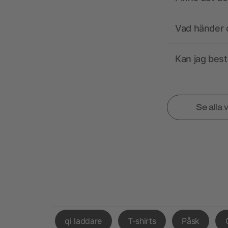
Vad händer o
Kan jag best
Se alla 
qi laddare
T-shirts
Påsk