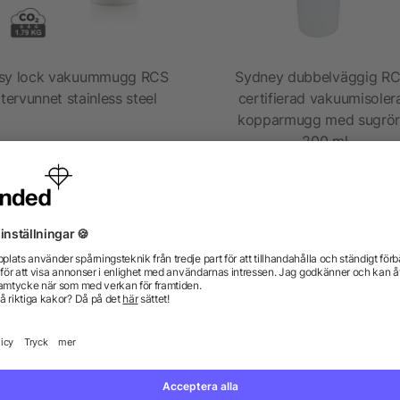
sy lock vakuummugg RCS
Sydney dubbelväggig RC
tervunnet stainless steel
certifierad vakuumisoler
kopparmugg med sugrör,
200 ml
5/5
(1)
från 77,89 kr
från 117,71 kr
gor? Vi har svaren.