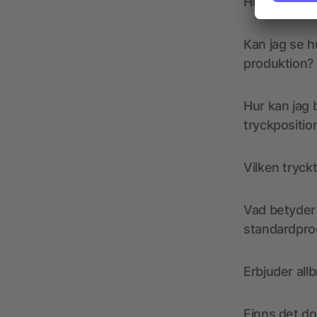
Hur ska tryc
Kan jag se h
produktion?
Hur kan jag b
tryckpositio
Vilken tryck
Vad betyder 
standardpro
Erbjuder all
Finns det d