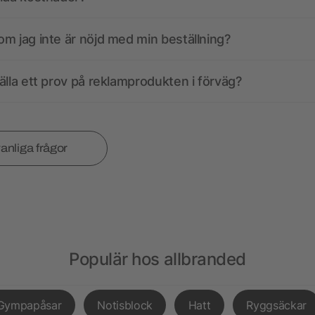
m jag inte är nöjd med min beställning?
älla ett prov på reklamprodukten i förväg?
vanliga frågor
Populär hos allbranded
Gympapåsar
Notisblock
Hatt
Ryggsäckar