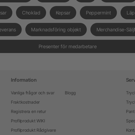
sar
Choklad
Kepsar
Peppermint
Läp
everans
Marknadsföring objekt
Merchandise-Sälj
Presenter för medarbetare
Information
Ser
Vanliga frågor och svar
Blogg
Tryc
Fraktkostnader
Tryc
Registrera en retur
Pant
Profilprodukt WIKI
Spec
Profilprodukt Rådgivare
Kont