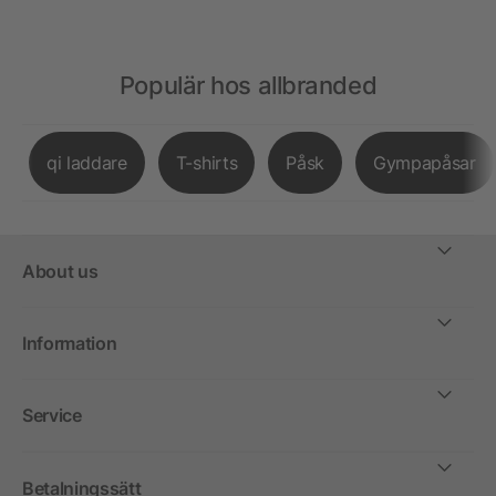
Populär hos allbranded
qi laddare
T-shirts
Påsk
Gympapåsar
About us
Information
Service
Betalningssätt