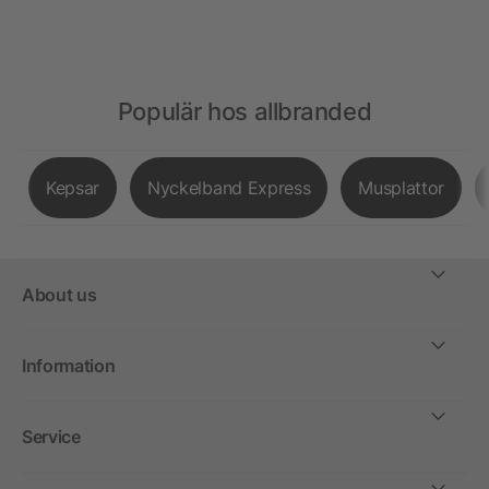
Populär hos allbranded
Kepsar
Nyckelband Express
Musplattor
About us
Information
Service