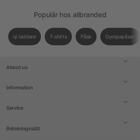
Populär hos allbranded
qi laddare
T-shirts
Påsk
Gympapåsar
About us
Information
Service
Betalningssätt