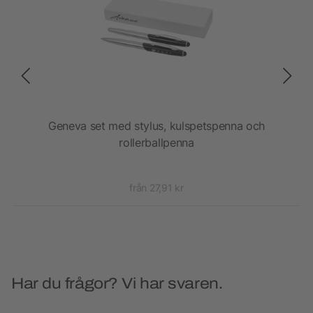
Geneva set med stylus, kulspetspenna och
Kul
rollerballpenna
från 27,91 kr
Har du frågor? Vi har svaren.