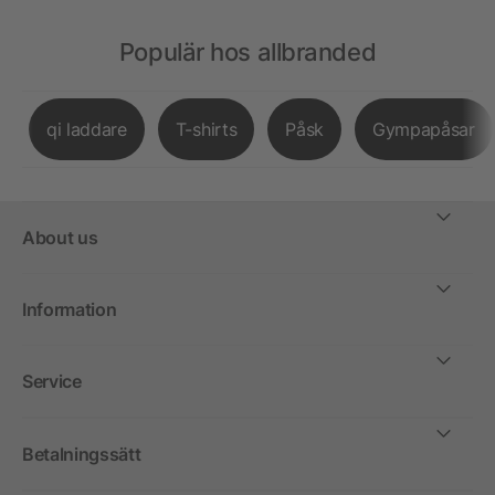
Populär hos allbranded
qi laddare
T-shirts
Påsk
Gympapåsar
About us
Information
Service
Betalningssätt