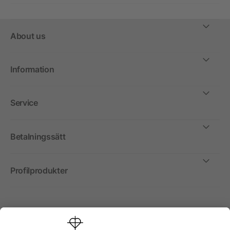
About us
Information
Service
Betalningssätt
Profilprodukter
Internationellt