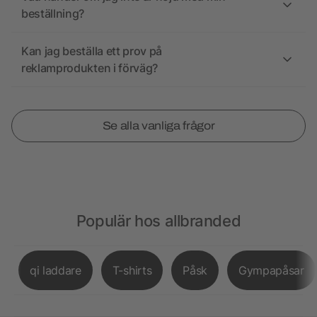
beställning?
Kan jag beställa ett prov på
reklamprodukten i förväg?
Se alla vanliga frågor
Populär hos allbranded
qi laddare
T-shirts
Påsk
Gympapåsar