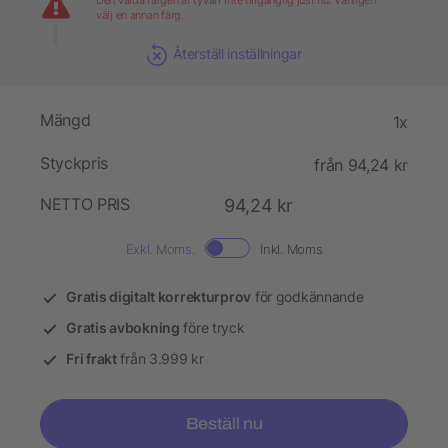
Den valda färgen är tyvärr inte tillgänglig just nu. Vänligen
välj en annan färg.
Återställ inställningar
Mängd
1x
Styckpris
från 94,24 kr
NETTO PRIS
94,24 kr
Exkl. Moms.
Inkl. Moms
Gratis digitalt korrekturprov
för godkännande
Gratis avbokning
före tryck
Fri frakt
från 3.999 kr
Beställ nu