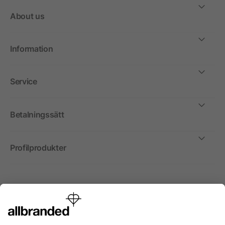
About us
Information
Service
Betalningssätt
Profilprodukter
Internationellt