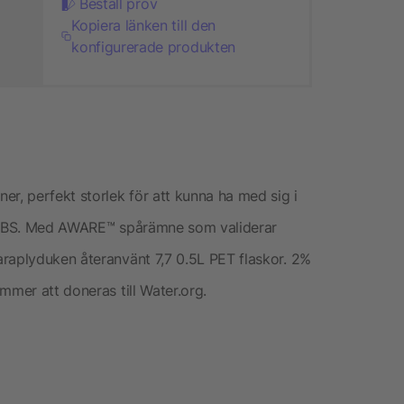
Beställ prov
Kopiera länken till den
konfigurerade produkten
r, perfekt storlek för att kunna ha med sig i
i ABS. Med AWARE™ spårämne som validerar
raplyduken återanvänt 7,7 0.5L PET flaskor. 2%
mmer att doneras till Water.org.