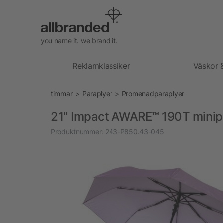
you name it. we brand it.
Reklamklassiker
Väskor 
timmar
Paraplyer
Promenadparaplyer
21" Impact AWARE™ 190T minip
Produktnummer:
243-P850.43-045