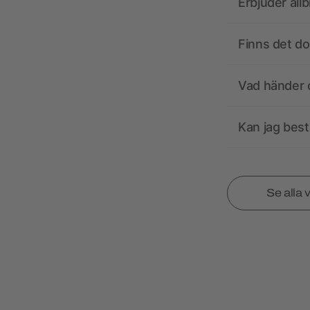
Erbjuder all
Finns det d
Vad händer o
Kan jag best
Se alla 