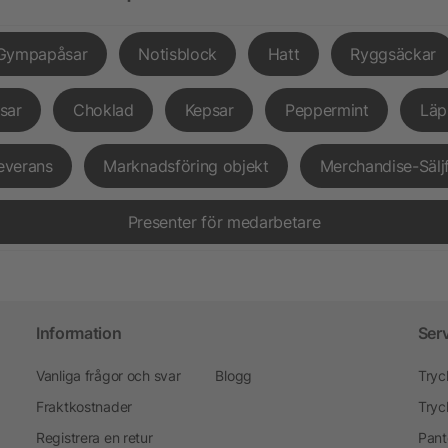
Gympapåsar
Notisblock
Hatt
Ryggsäckar
sar
Choklad
Kepsar
Peppermint
Läp
everans
Marknadsföring objekt
Merchandise-Sälj
Presenter för medarbetare
Information
Ser
Vanliga frågor och svar
Blogg
Tryc
Fraktkostnader
Tryc
Registrera en retur
Pant