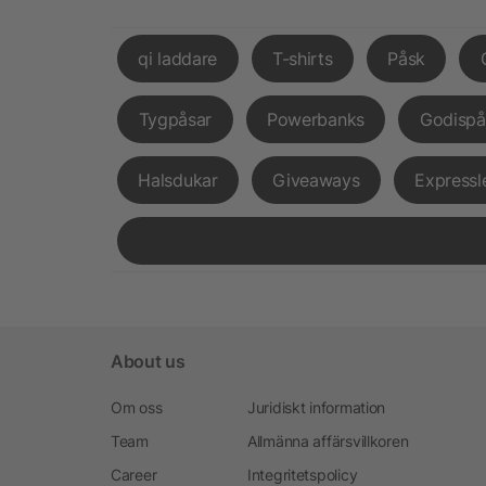
qi laddare
T-shirts
Påsk
Tygpåsar
Powerbanks
Godispå
Halsdukar
Giveaways
Expressl
About us
Om oss
Juridiskt information
Team
Allmänna affärsvillkoren
Career
Integritetspolicy