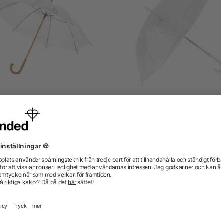
23" klassiskt paraply
Transparent paraply,
automatisk öppning
från 38,19 kr
från 27,22 kr
gor? Vi har svaren.