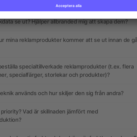
kdata se ut? Hjälper allbranded mig att skapa dem?
ur mina reklamprodukter kommer att se ut innan de går
eställa specialtillverkade reklamprodukter (t.ex. flera
ner, specialfärger, storlekar och produkter)?
teknik används och hur skiljer den sig från andra?
priority? Vad är skillnaden jämfört med
duktion?