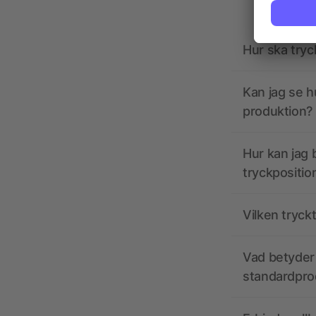
Hur ska tryc
Kan jag se h
produktion?
Hur kan jag b
tryckpositio
Vilken tryck
Vad betyder 
standardpro