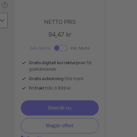
?
NETTO PRIS
94,47 kr
Exkl. Moms.
Inkl. Moms
Gratis digitalt korrekturprov
för
godkännande
Gratis avbokning
före tryck
Fri frakt
från 3.999 kr
Beställ nu
Begär offert