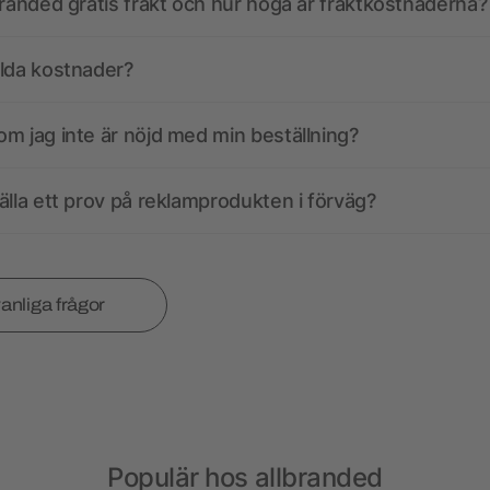
branded gratis frakt och hur höga är fraktkostnaderna?
olda kostnader?
m jag inte är nöjd med min beställning?
älla ett prov på reklamprodukten i förväg?
vanliga frågor
Populär hos allbranded