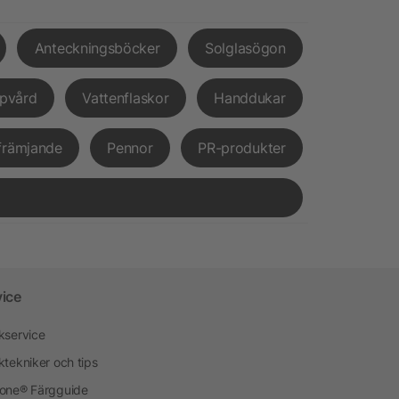
Anteckningsböcker
Solglasögon
pvård
Vattenflaskor
Handdukar
främjande
Pennor
PR-produkter
vice
kservice
ktekniker och tips
one® Färgguide