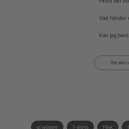
Finns det d
Vad händer o
Kan jag best
Se alla 
qi laddare
T-shirts
Påsk