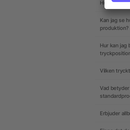
Hur ska tryc
Kan jag se h
produktion?
Hur kan jag b
tryckpositio
Vilken tryck
Vad betyder 
standardpro
Erbjuder all