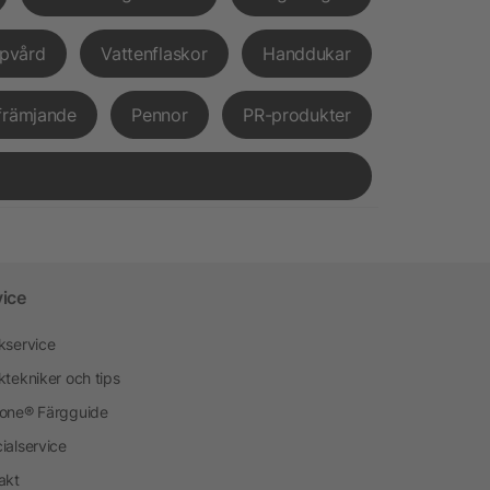
pvård
Vattenflaskor
Handdukar
främjande
Pennor
PR-produkter
vice
kservice
ktekniker och tips
one® Färgguide
ialservice
akt