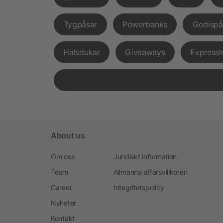
Tygpåsar
Powerbanks
Godispå
Halsdukar
Giveaways
Expressl
About us
Om oss
Juridiskt information
Team
Allmänna affärsvillkoren
Career
Integritetspolicy
Nyheter
Kontakt