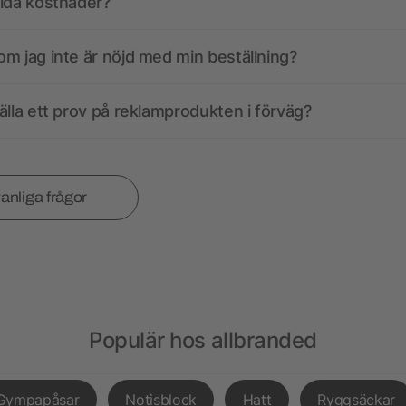
olda kostnader?
m jag inte är nöjd med min beställning?
älla ett prov på reklamprodukten i förväg?
vanliga frågor
Populär hos allbranded
Gympapåsar
Notisblock
Hatt
Ryggsäckar