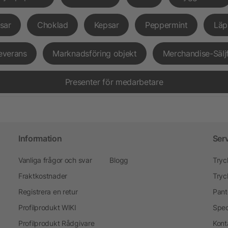
sar
Choklad
Kepsar
Peppermint
Läp
everans
Marknadsföring objekt
Merchandise-Sälj
Presenter för medarbetare
Information
Ser
Vanliga frågor och svar
Blogg
Tryc
Fraktkostnader
Tryc
Registrera en retur
Pant
Profilprodukt WIKI
Spec
Profilprodukt Rådgivare
Kont