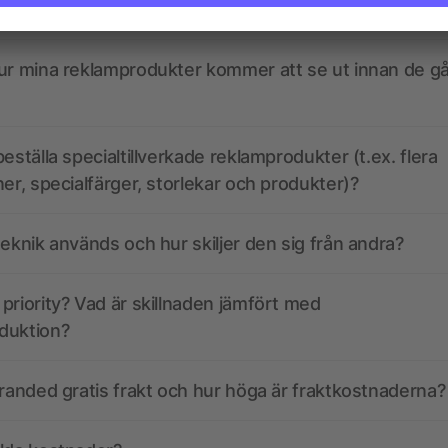
kdata se ut? Hjälper allbranded mig att skapa dem?
ur mina reklamprodukter kommer att se ut innan de går
eställa specialtillverkade reklamprodukter (t.ex. flera
ner, specialfärger, storlekar och produkter)?
teknik används och hur skiljer den sig från andra?
priority? Vad är skillnaden jämfört med
duktion?
branded gratis frakt och hur höga är fraktkostnaderna?