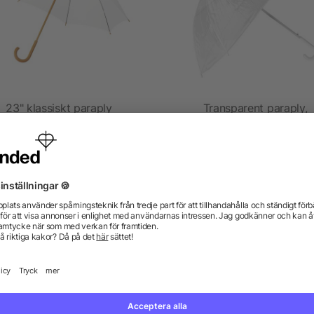
23" klassiskt paraply
Transparent paraply,
automatisk öppning
från 38,19 kr
från 27,22 kr
gor? Vi har svaren.