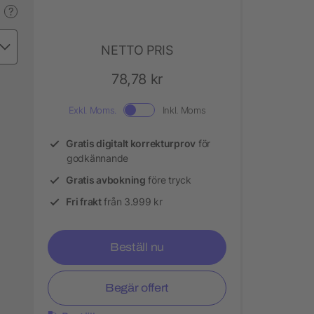
?
NETTO PRIS
78,78 kr
Exkl. Moms.
Inkl. Moms
Gratis digitalt korrekturprov
för
godkännande
Gratis avbokning
före tryck
Fri frakt
från 3.999 kr
Beställ nu
Begär offert