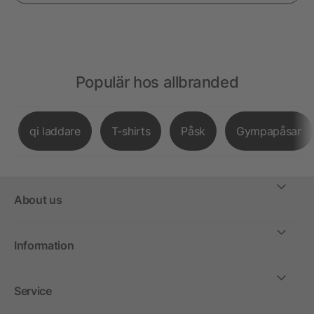
Populär hos allbranded
qi laddare
T-shirts
Påsk
Gympapåsar
About us
Information
Service