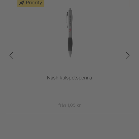
Priority
Nash kulspetspenna
Na
från 1,05 kr