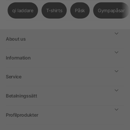
qi laddare
T-shirts
Påsk
Gympapåsar
About us
Information
Service
Betalningssätt
Profilprodukter