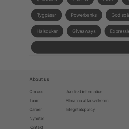
Tygpåsar
Powerbanks
Godispå
Halsdukar
Giveaways
Expressl
About us
Om oss
Juridiskt information
Team
Allmänna affärsvillkoren
Career
Integritetspolicy
Nyheter
Kontakt