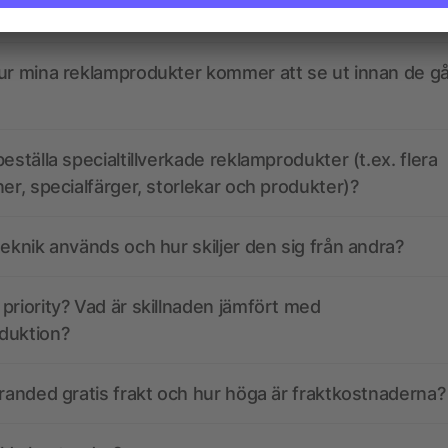
kdata se ut? Hjälper allbranded mig att skapa dem?
ur mina reklamprodukter kommer att se ut innan de går
eställa specialtillverkade reklamprodukter (t.ex. flera
ner, specialfärger, storlekar och produkter)?
teknik används och hur skiljer den sig från andra?
priority? Vad är skillnaden jämfört med
duktion?
branded gratis frakt och hur höga är fraktkostnaderna?