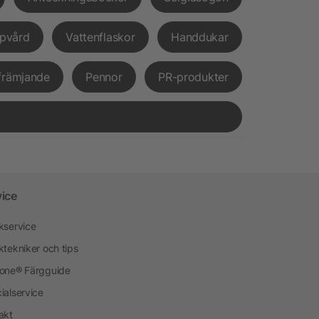
pvård
Vattenflaskor
Handdukar
främjande
Pennor
PR-produkter
vice
kservice
ktekniker och tips
one® Färgguide
ialservice
akt