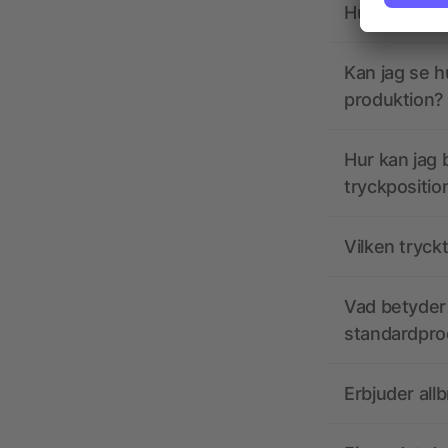
Hur ska tryc
Kan jag se h
produktion?
Hur kan jag b
tryckpositio
Vilken tryck
Vad betyder 
standardpro
Erbjuder all