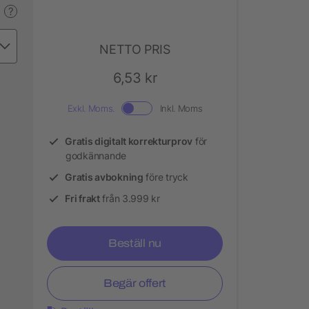
?
NETTO PRIS
6,53 kr
Exkl. Moms.
Inkl. Moms
Gratis digitalt korrekturprov
för
godkännande
Gratis avbokning
före tryck
Fri frakt
från 3.999 kr
Beställ nu
Begär offert