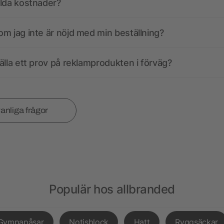
olda kostnader?
m jag inte är nöjd med min beställning?
älla ett prov på reklamprodukten i förväg?
vanliga frågor
Populär hos allbranded
Gympapåsar
Notisblock
Hatt
Ryggsäckar