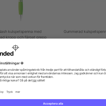
Nash kulspetspenna med
Gummerad kulspetspen
gad kropp och färgat grepp
5/5
(1)
från 1,05 kr
från 3,00 kr
gor? Vi har svaren.