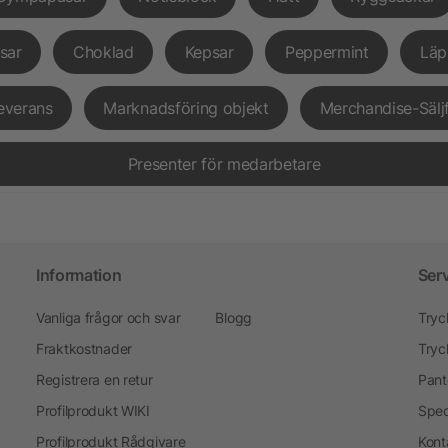
sar
Choklad
Kepsar
Peppermint
Läp
everans
Marknadsföring objekt
Merchandise-Sälj
Presenter för medarbetare
Information
Ser
Vanliga frågor och svar
Blogg
Tryc
Fraktkostnader
Tryc
Registrera en retur
Pant
Profilprodukt WIKI
Spec
Profilprodukt Rådgivare
Kont