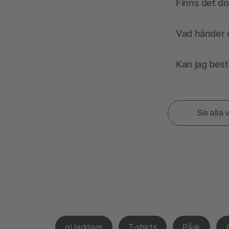
Finns det d
Vad händer o
Kan jag best
Se alla 
qi laddare
T-shirts
Påsk