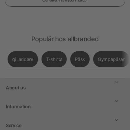
Populär hos allbranded
qi laddare
T-shirts
Påsk
Gympapåsar
About us
Information
Service