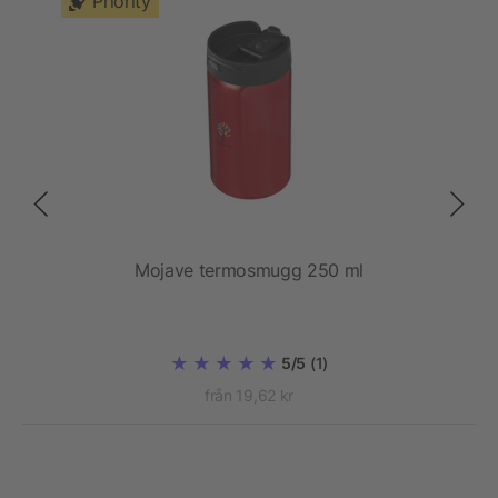
Priority
Mojave termosmugg 250 ml
E
5/5
(1)
från 19,62 kr