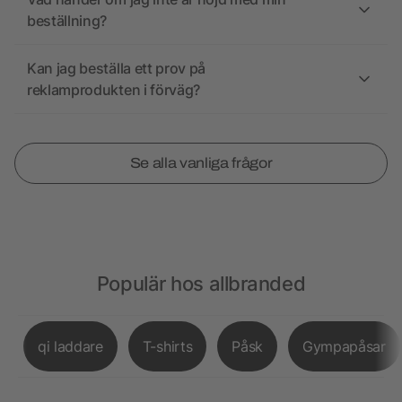
beställning?
Kan jag beställa ett prov på
reklamprodukten i förväg?
Se alla vanliga frågor
Populär hos allbranded
qi laddare
T-shirts
Påsk
Gympapåsar