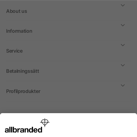
About us
Information
Service
Betalningssätt
Profilprodukter
Internationellt