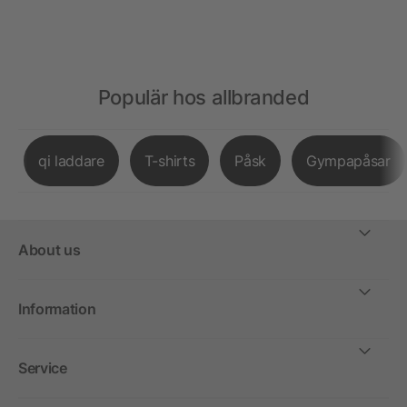
Populär hos allbranded
qi laddare
T-shirts
Påsk
Gympapåsar
About us
Information
Service