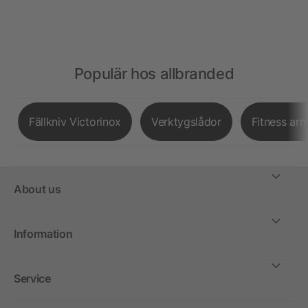
Populär hos allbranded
Fällkniv Victorinox
Verktygslådor
Fitness ar
About us
Information
Service