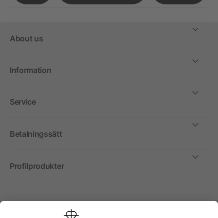
About us
Information
Service
Betalningssätt
Profilprodukter
Internationellt