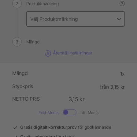
Produktmärkning
?
Mängd
Återställ inställningar
Mängd
1x
Styckpris
från 3,15 kr
NETTO PRIS
3,15 kr
Exkl. Moms.
Inkl. Moms
Gratis digitalt korrekturprov
för godkännande
Gratis avbokning
före tryck