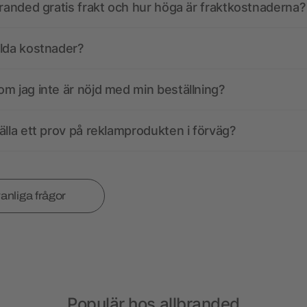
branded gratis frakt och hur höga är fraktkostnaderna?
olda kostnader?
m jag inte är nöjd med min beställning?
älla ett prov på reklamprodukten i förväg?
vanliga frågor
Populär hos allbranded