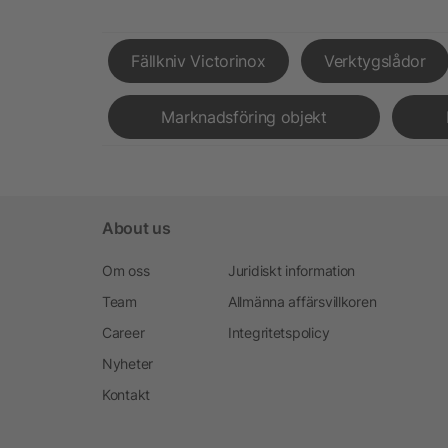
Fällkniv Victorinox
Verktygslådor
Marknadsföring objekt
About us
Om oss
Juridiskt information
Team
Allmänna affärsvillkoren
Career
Integritetspolicy
Nyheter
Kontakt