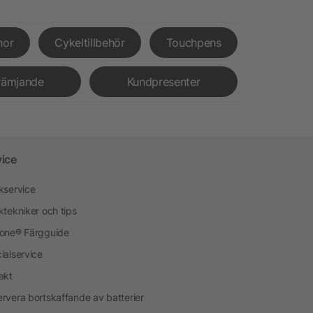
nor
Cykeltillbehör
Touchpens
rämjande
Kundpresenter
vice
kservice
ktekniker och tips
one® Färgguide
ialservice
akt
rvera bortskaffande av batterier