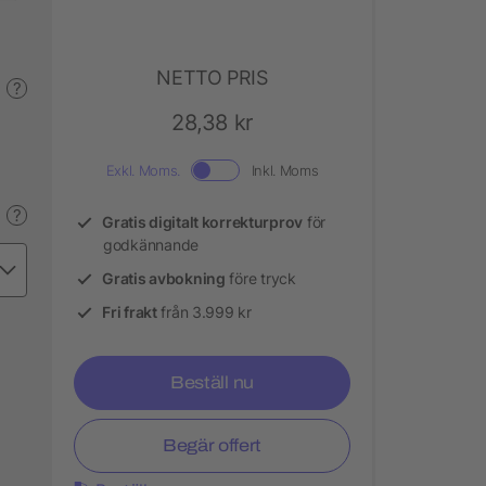
NETTO PRIS
?
28,38 kr
Exkl. Moms.
Inkl. Moms
?
Gratis digitalt korrekturprov
för
godkännande
Gratis avbokning
före tryck
Fri frakt
från 3.999 kr
Beställ nu
Begär offert