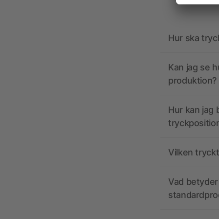
Hur ska tryc
Kan jag se h
produktion?
Hur kan jag b
tryckpositio
Vilken tryck
Vad betyder 
standardpro