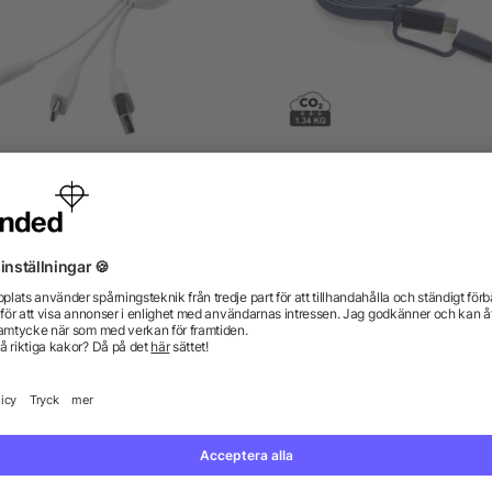
he Troop 3-i-1 laddkabel
Arc ultra-tunn 60W 2-1-
magnetisk kabel RCS
från 15,06 kr
från 57,81 kr
gor? Vi har svaren.