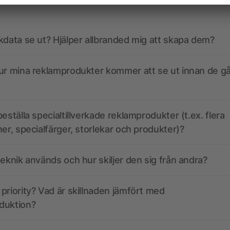
kdata se ut? Hjälper allbranded mig att skapa dem?
ur mina reklamprodukter kommer att se ut innan de går
eställa specialtillverkade reklamprodukter (t.ex. flera
ner, specialfärger, storlekar och produkter)?
teknik används och hur skiljer den sig från andra?
priority? Vad är skillnaden jämfört med
duktion?