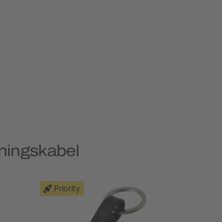
dningskabel
Priority