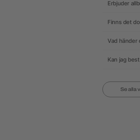
Erbjuder all
Finns det d
Vad händer o
Kan jag best
Se alla 