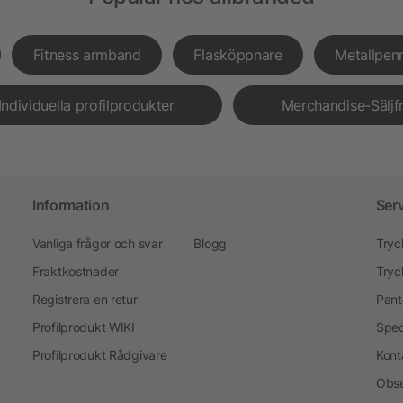
Fitness armband
Flasköppnare
Metallpen
Individuella profilprodukter
Merchandise-Säljf
Information
Ser
Vanliga frågor och svar
Blogg
Tryc
Fraktkostnader
Tryc
Registrera en retur
Pant
Profilprodukt WIKI
Spec
Profilprodukt Rådgivare
Kont
Obse