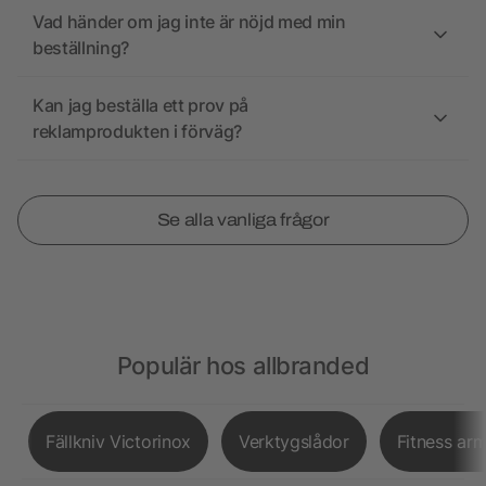
Vad händer om jag inte är nöjd med min
beställning?
Kan jag beställa ett prov på
reklamprodukten i förväg?
Se alla vanliga frågor
Populär hos allbranded
Fällkniv Victorinox
Verktygslådor
Fitness ar