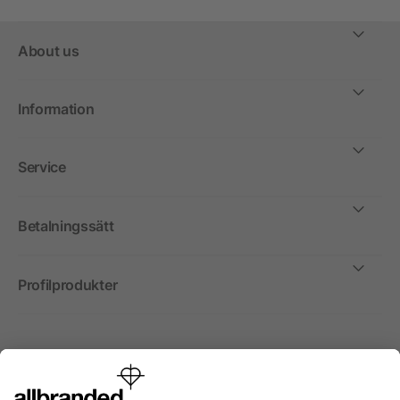
About us
Information
Service
Betalningssätt
Profilprodukter
Internationellt