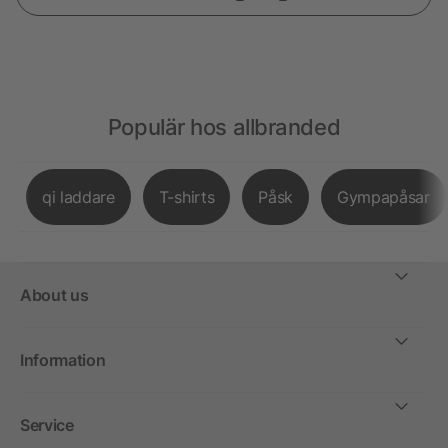
Populär hos allbranded
qi laddare
T-shirts
Påsk
Gympapåsar
About us
Information
Service