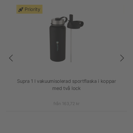
Priority
v
Supra 1 l vakuumisolerad sportflaska i koppar
T
med två lock
från 163,72 kr